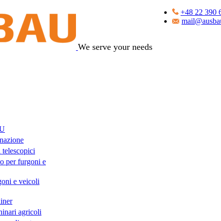
+48 22 390 
mail@ausbau
We serve your needs
AU
nazione
 telescopici
o per furgoni e
oni e veicoli
iner
inari agricoli