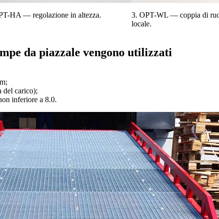
PT-HA — regolazione in altezza.
3. OPT-WL — coppia di ruo
locale.
ampe da piazzale vengono utilizzati
mm;
 del carico);
non inferiore a 8.0.