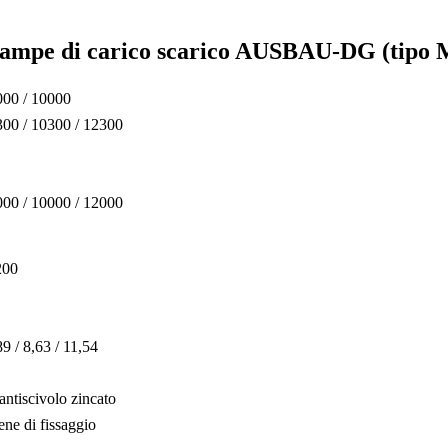
la rampe di carico scarico AUSBAU-DG (tipo
000 / 10000
300 / 10300 / 12300
000 / 10000 / 12000
200
89 / 8,63 / 11,54
 antiscivolo zincato
tene di fissaggio