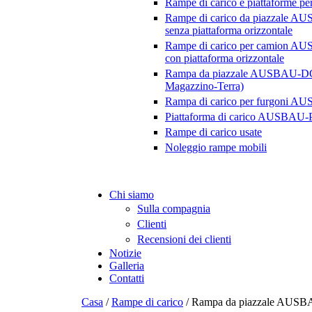
Rampe di carico e piattaforme pe
Rampe di carico da piazzale 
senza piattaforma orizzontale
Rampe di carico per camion 
con piattaforma orizzontale
Rampa da piazzale AUSBAU-DG
Magazzino-Terra)
Rampa di carico per furgoni 
Piattaforma di carico AUSBAU
Rampe di carico usate
Noleggio rampe mobili
Chi siamo
Sulla compagnia
Clienti
Recensioni dei clienti
Notizie
Galleria
Contatti
Casa
/
Rampe di carico
/
Rampa da piazzale AUSBA