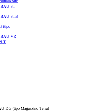
rsonalizzate
AUSBAU-ST
AUSBAU-STB
 (tipo
AUSBAU-VR
-PLT
U-DG (tipo Magazzino-Terra)