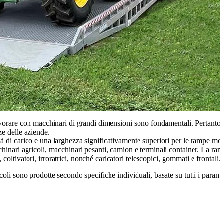
 lavorare con macchinari di grandi dimensioni sono fondamentali. Pertant
ze delle aziende.
ità di carico e una larghezza significativamente superiori per le rampe mo
inari agricoli, macchinari pesanti, camion e terminali container. La ram
, coltivatori, irroratrici, nonché caricatori telescopici, gommati e frontali
li sono prodotte secondo specifiche individuali, basate su tutti i paramet