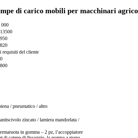
ampe di carico mobili per macchinari agrico
0 000
 13500
2950
2820
 requisiti del cliente
00
2800
ena / pneumatico / altro
 antiscivolo zincato / lamiera mandorlata /
fermaruota in gomma – 2 pz, l’accoppiatore
et di catene di fissaggio, la pompa a mano