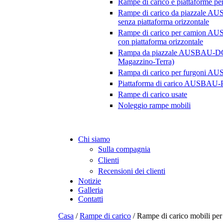
Rampe di carico e piattaforme pe
Rampe di carico da piazzale 
senza piattaforma orizzontale
Rampe di carico per camion 
con piattaforma orizzontale
Rampa da piazzale AUSBAU-DG
Magazzino-Terra)
Rampa di carico per furgoni 
Piattaforma di carico AUSBAU
Rampe di carico usate
Noleggio rampe mobili
Chi siamo
Sulla compagnia
Clienti
Recensioni dei clienti
Notizie
Galleria
Contatti
Casa
/
Rampe di carico
/
Rampe di carico mobili per