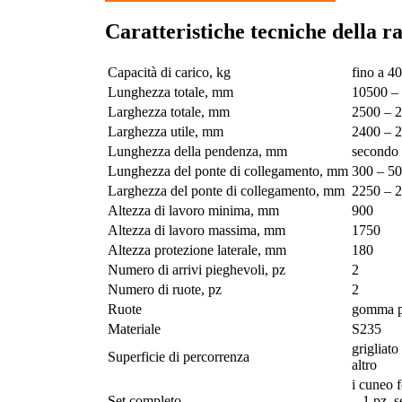
Caratteristiche tecniche della r
Capacità di carico, kg
fino a 4
Lunghezza totale, mm
10500 –
Larghezza totale, mm
2500 – 
Larghezza utile, mm
2400 – 
Lunghezza della pendenza, mm
secondo i
Lunghezza del ponte di collegamento, mm
300 – 5
Larghezza del ponte di collegamento, mm
2250 – 
Altezza di lavoro minima, mm
900
Altezza di lavoro massima, mm
1750
Altezza protezione laterale, mm
180
Numero di arrivi pieghevoli, pz
2
Numero di ruote, pz
2
Ruote
gomma pi
Materiale
S235
grigliato
Superficie di percorrenza
altro
i cuneo 
Set completo
– 1 pz, s