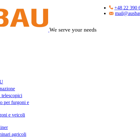
+48 22 390 
mail@ausbau
We serve your needs
AU
nazione
 telescopici
o per furgoni e
oni e veicoli
iner
inari agricoli