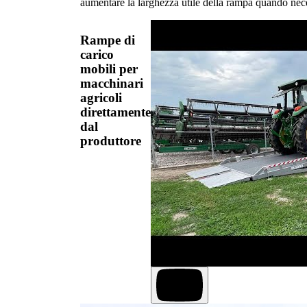
aumentare la larghezza utile della rampa quando nec
Rampe di
carico
mobili per
macchinari
agricoli
direttamente
dal
produttore