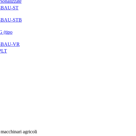
rsonalizzate
AUSBAU-ST
AUSBAU-STB
 (tipo
AUSBAU-VR
-PLT
 macchinari agricoli